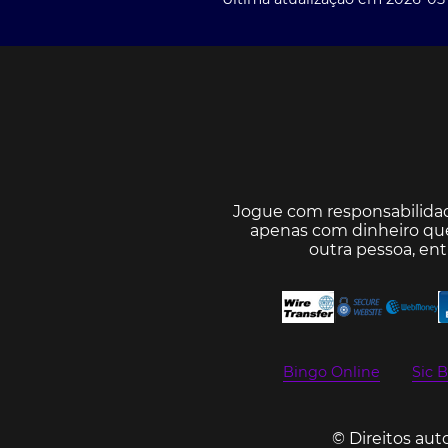
Jogue com responsabilida
apenas com dinheiro que
outra pessoa, en
Bingo Online
Sic 
© Direitos aut