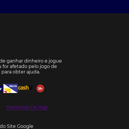
e ganhar dinheiro e jogue
for afetado pelo jogo de
s
para obter ajuda.
Manchetes De Hoje
do Site Google