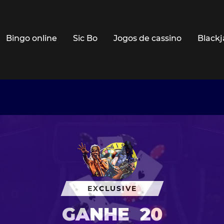
Bingo online
Sic Bo
Jogos de cassino
Blackj
EXCLUSIVE
GANHE
20