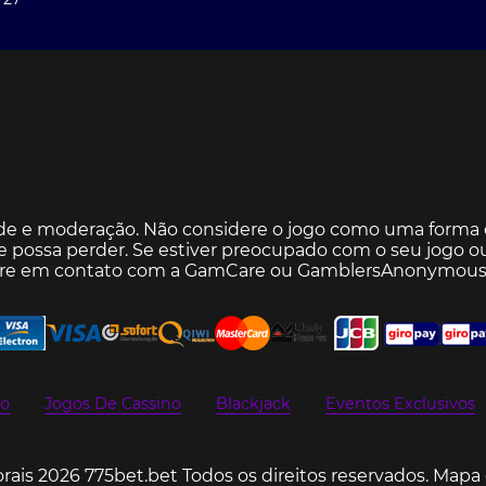
de e moderação. Não considere o jogo como uma forma d
 possa perder. Se estiver preocupado com o seu jogo ou 
tre em contato com a
GamCare
ou
GamblersAnonymou
Bo
Jogos De Cassino
Blackjack
Eventos Exclusivos
orais 2026 775bet.bet Todos os direitos reservados.
Mapa 