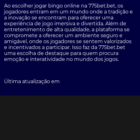
Ao escolher jogar bingo online na 775bet.bet, os
jogadores entram em um mundo onde a tradição e
a inovação se encontram para oferecer uma
experiência de jogo imersiva e divertida. Além de
entretenimento de alta qualidade, a plataforma se
compromete a oferecer um ambiente seguro e
amigável, onde os jogadores se sentem valorizados
e incentivados a participar. Isso faz da 775bet.bet
uma escolha de destaque para quem procura
emoção e interatividade no mundo dos jogos.
Última atualização em