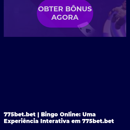
OBTER BÔNUS
AGORA
775bet.bet | Bingo Online: Uma
Experiência Interativa em 775bet.bet